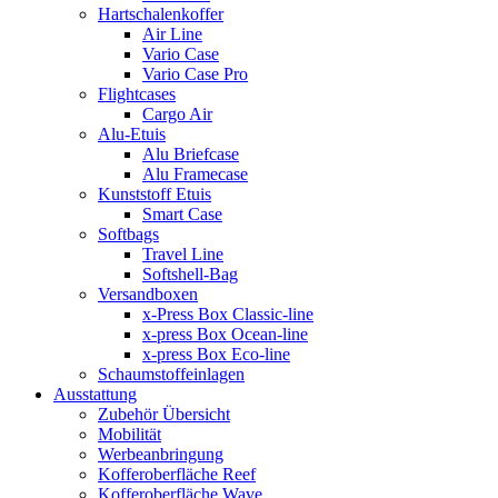
Hartschalenkoffer
Air Line
Vario Case
Vario Case Pro
Flightcases
Cargo Air
Alu-Etuis
Alu Briefcase
Alu Framecase
Kunststoff Etuis
Smart Case
Softbags
Travel Line
Softshell-Bag
Versandboxen
x-Press Box Classic-line
x-press Box Ocean-line
x-press Box Eco-line
Schaumstoffeinlagen
Ausstattung
Zubehör Übersicht
Mobilität
Werbeanbringung
Kofferoberfläche Reef
Kofferoberfläche Wave