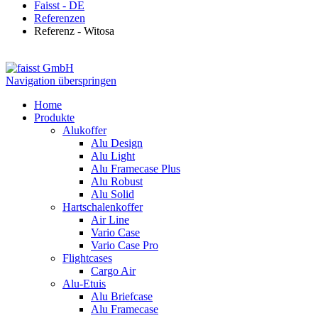
Faisst - DE
Referenzen
Referenz - Witosa
Navigation überspringen
Home
Produkte
Alukoffer
Alu Design
Alu Light
Alu Framecase Plus
Alu Robust
Alu Solid
Hartschalenkoffer
Air Line
Vario Case
Vario Case Pro
Flightcases
Cargo Air
Alu-Etuis
Alu Briefcase
Alu Framecase