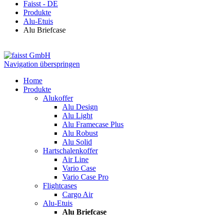
Faisst - DE
Produkte
Alu-Etuis
Alu Briefcase
Navigation überspringen
Home
Produkte
Alukoffer
Alu Design
Alu Light
Alu Framecase Plus
Alu Robust
Alu Solid
Hartschalenkoffer
Air Line
Vario Case
Vario Case Pro
Flightcases
Cargo Air
Alu-Etuis
Alu Briefcase