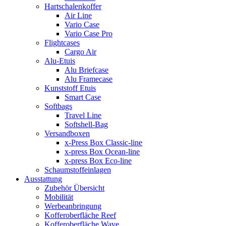
Hartschalenkoffer
Air Line
Vario Case
Vario Case Pro
Flightcases
Cargo Air
Alu-Etuis
Alu Briefcase
Alu Framecase
Kunststoff Etuis
Smart Case
Softbags
Travel Line
Softshell-Bag
Versandboxen
x-Press Box Classic-line
x-press Box Ocean-line
x-press Box Eco-line
Schaumstoffeinlagen
Ausstattung
Zubehör Übersicht
Mobilität
Werbeanbringung
Kofferoberfläche Reef
Kofferoberfläche Wave