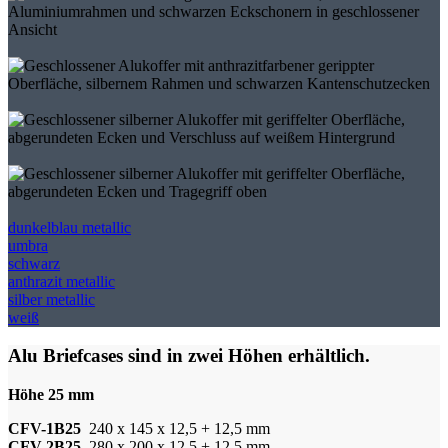
dunkelblau metallic
umbra
schwarz
anthrazit metallic
silber metallic
weiß
Alu Briefcases sind in zwei Höhen erhältlich.
Höhe 25 mm
CFV-1B25
240 x 145 x 12,5 + 12,5 mm
CFV-2B25
280 x 200 x 12,5 + 12,5 mm