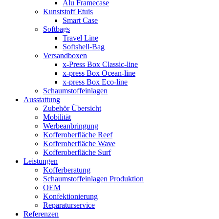
Alu Framecase
Kunststoff Etuis
Smart Case
Softbags
Travel Line
Softshell-Bag
Versandboxen
x-Press Box Classic-line
x-press Box Ocean-line
x-press Box Eco-line
Schaumstoffeinlagen
Ausstattung
Zubehör Übersicht
Mobilität
Werbeanbringung
Kofferoberfläche Reef
Kofferoberfläche Wave
Kofferoberfläche Surf
Leistungen
Kofferberatung
Schaumstoffeinlagen Produktion
OEM
Konfektionierung
Reparaturservice
Referenzen