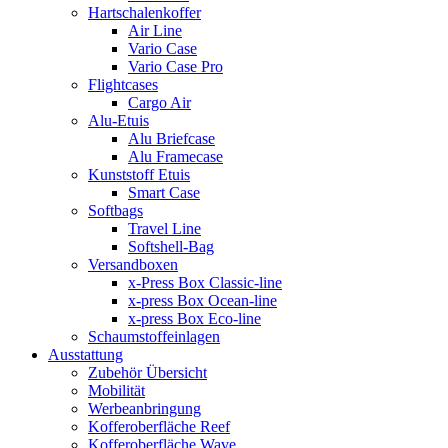
Hartschalenkoffer
Air Line
Vario Case
Vario Case Pro
Flightcases
Cargo Air
Alu-Etuis
Alu Briefcase
Alu Framecase
Kunststoff Etuis
Smart Case
Softbags
Travel Line
Softshell-Bag
Versandboxen
x-Press Box Classic-line
x-press Box Ocean-line
x-press Box Eco-line
Schaumstoffeinlagen
Ausstattung
Zubehör Übersicht
Mobilität
Werbeanbringung
Kofferoberfläche Reef
Kofferoberfläche Wave