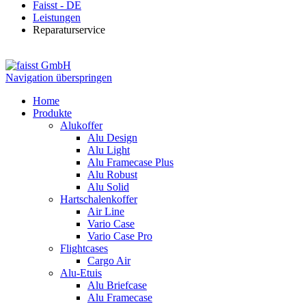
Faisst - DE
Leistungen
Reparaturservice
Navigation überspringen
Home
Produkte
Alukoffer
Alu Design
Alu Light
Alu Framecase Plus
Alu Robust
Alu Solid
Hartschalenkoffer
Air Line
Vario Case
Vario Case Pro
Flightcases
Cargo Air
Alu-Etuis
Alu Briefcase
Alu Framecase