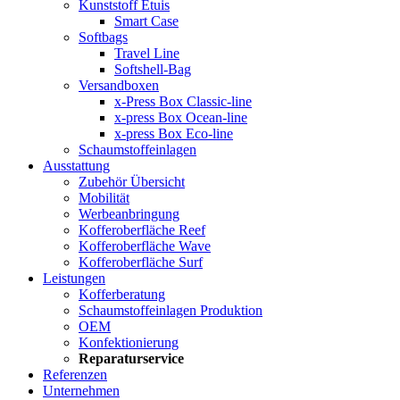
Kunststoff Etuis
Smart Case
Softbags
Travel Line
Softshell-Bag
Versandboxen
x-Press Box Classic-line
x-press Box Ocean-line
x-press Box Eco-line
Schaumstoffeinlagen
Ausstattung
Zubehör Übersicht
Mobilität
Werbeanbringung
Kofferoberfläche Reef
Kofferoberfläche Wave
Kofferoberfläche Surf
Leistungen
Kofferberatung
Schaumstoffeinlagen Produktion
OEM
Konfektionierung
Reparaturservice
Referenzen
Unternehmen