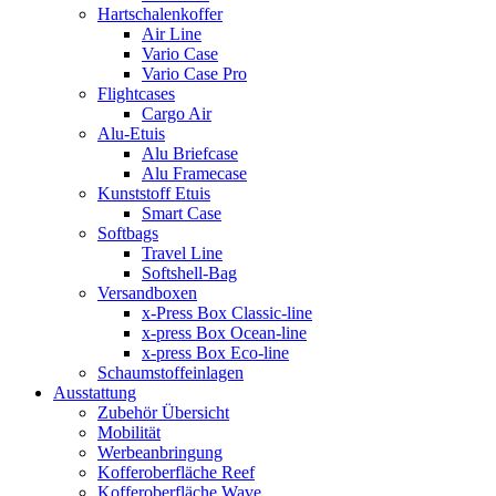
Hartschalenkoffer
Air Line
Vario Case
Vario Case Pro
Flightcases
Cargo Air
Alu-Etuis
Alu Briefcase
Alu Framecase
Kunststoff Etuis
Smart Case
Softbags
Travel Line
Softshell-Bag
Versandboxen
x-Press Box Classic-line
x-press Box Ocean-line
x-press Box Eco-line
Schaumstoffeinlagen
Ausstattung
Zubehör Übersicht
Mobilität
Werbeanbringung
Kofferoberfläche Reef
Kofferoberfläche Wave