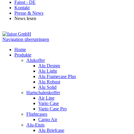
Faisst - DE
Kontakt
Presse & News
News lesen
Navigation überspringen
Home
Produkte
Alukoffer
Alu Design
Alu Light
Alu Framecase Plus
Alu Robust
Alu Solid
Hartschalenkoffer
Air Line
Vario Case
Vario Case Pro
Flightcases
Cargo Air
Alu-Etuis
Alu Briefcase