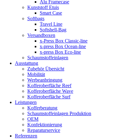
Alu Framecase
Kunststoff Etuis
Smart Case
Softbags
Travel Line
Softshell-Bag
Versandboxen
x-Press Box Classic-line
x-press Box Ocean-line
x-press Box Eco-line
Schaumstoffeinlagen
Ausstattung
Zubehör Übersicht
Mobilität
Werbeanbringung
Kofferoberfläche Reef
Kofferoberfläche Wave
Kofferoberfläche Surf
Leistungen
Kofferberatung
Schaumstoffeinlagen Produktion
OEM
Konfektionierung
Reparaturservice
Referenzen