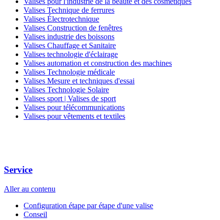
Valises pour l'industrie de la beauté et des cosmétiques
Valises Technique de ferrures
Valises Électrotechnique
Valises Construction de fenêtres
Valises industrie des boissons
Valises Chauffage et Sanitaire
Valises technologie d'éclairage
Valises automation et construction des machines
Valises Technologie médicale
Valises Mesure et techniques d'essai
Valises Technologie Solaire
Valises sport | Valises de sport
Valises pour télécommunications
Valises pour vêtements et textiles
Service
Aller au contenu
Configuration étape par étape d'une valise
Conseil