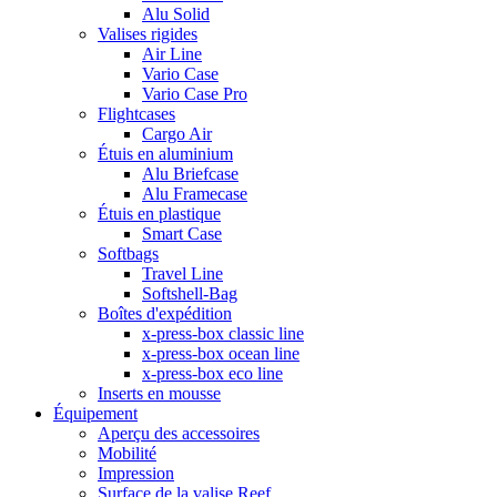
Alu Solid
Valises rigides
Air Line
Vario Case
Vario Case Pro
Flightcases
Cargo Air
Étuis en aluminium
Alu Briefcase
Alu Framecase
Étuis en plastique
Smart Case
Softbags
Travel Line
Softshell-Bag
Boîtes d'expédition
x-press-box classic line
x-press-box ocean line
x-press-box eco line
Inserts en mousse
Équipement
Aperçu des accessoires
Mobilité
Impression
Surface de la valise Reef