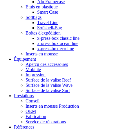
Alu Framecase
Étuis en plastique
Smart Case
Softbags
Travel Line
Softshell-Bag
Boîtes d'expédition
x-press-box classic line
x-press-box ocean line
x-press-box eco line
Inserts en mousse
Équipement
Aperçu des accessoires
Mobilité
Impression
Surface de la valise Reef
Surface de la valise Wave
Surface de la valise Surf
Prestations
Conseil
Inserts en mousse Production
OEM
Fabrication
Service de réparations
Références