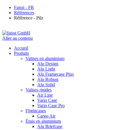
Faisst - FR
Références
Référence - Pilz
Aller au contenu
Accueil
Produits
Valises en aluminium
Alu Design
Alu Light
Alu Framecase Plus
Alu Robust
Alu Solid
Valises rigides
Air Line
Vario Case
Vario Case Pro
Flightcases
Cargo Air
Étuis en aluminium
Alu Briefcase