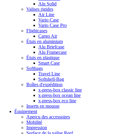
Alu Solid
Valises rigides
Air Line
Vario Case
Vario Case Pro
Flightcases
Cargo Air
Étuis en aluminium
Alu Briefcase
Alu Framecase
Étuis en plastique
Smart Case
Softbags
Travel Line
Softshell-Bag
Boîtes d'expédition
x-press-box classic line
x-press-box ocean line
x-press-box eco line
Inserts en mousse
Équipement
Aperçu des accessoires
Mobilité
Impression
Surface de la valise Reef