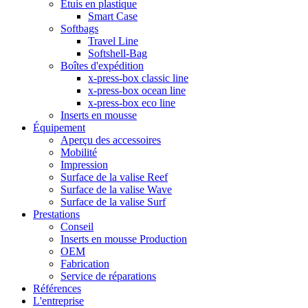
Étuis en plastique
Smart Case
Softbags
Travel Line
Softshell-Bag
Boîtes d'expédition
x-press-box classic line
x-press-box ocean line
x-press-box eco line
Inserts en mousse
Équipement
Aperçu des accessoires
Mobilité
Impression
Surface de la valise Reef
Surface de la valise Wave
Surface de la valise Surf
Prestations
Conseil
Inserts en mousse Production
OEM
Fabrication
Service de réparations
Références
L'entreprise