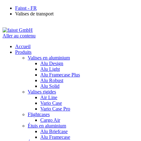
Faisst - FR
Valises de transport
Aller au contenu
Accueil
Produits
Valises en aluminium
Alu Design
Alu Light
Alu Framecase Plus
Alu Robust
Alu Solid
Valises rigides
Air Line
Vario Case
Vario Case Pro
Flightcases
Cargo Air
Étuis en aluminium
Alu Briefcase
Alu Framecase