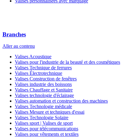
Valises personnalisées avec marquage
Branches
Aller au contenu
Valises Acoustique
Valises pour l'industrie de la beauté et des cosmétiques
Valises Technique de ferrures
Valises Électrotechnique
Valises Construction de fenêtres
Valises industrie des boissons
Valises Chauffage et Sanitaire
Valises technologie d'éclairage
Valises automation et construction des machines
Valises Technologie médicale
Valises Mesure et techniques d'essai
Valises Technologie Solaire
Valises sport | Valises de sport
Valises pour télécommunications
Valises pour vêtements et textiles