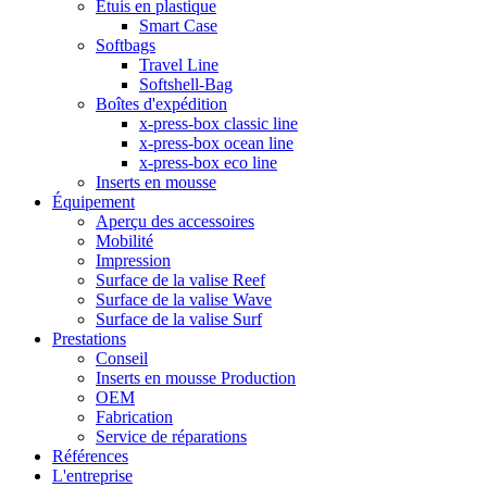
Étuis en plastique
Smart Case
Softbags
Travel Line
Softshell-Bag
Boîtes d'expédition
x-press-box classic line
x-press-box ocean line
x-press-box eco line
Inserts en mousse
Équipement
Aperçu des accessoires
Mobilité
Impression
Surface de la valise Reef
Surface de la valise Wave
Surface de la valise Surf
Prestations
Conseil
Inserts en mousse Production
OEM
Fabrication
Service de réparations
Références
L'entreprise