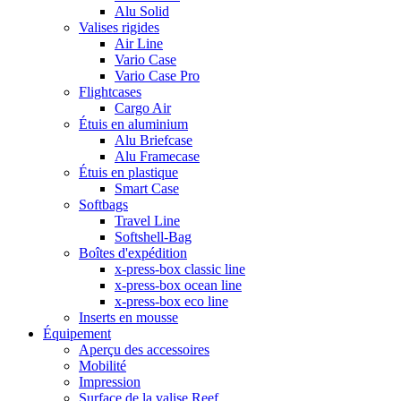
Alu Solid
Valises rigides
Air Line
Vario Case
Vario Case Pro
Flightcases
Cargo Air
Étuis en aluminium
Alu Briefcase
Alu Framecase
Étuis en plastique
Smart Case
Softbags
Travel Line
Softshell-Bag
Boîtes d'expédition
x-press-box classic line
x-press-box ocean line
x-press-box eco line
Inserts en mousse
Équipement
Aperçu des accessoires
Mobilité
Impression
Surface de la valise Reef