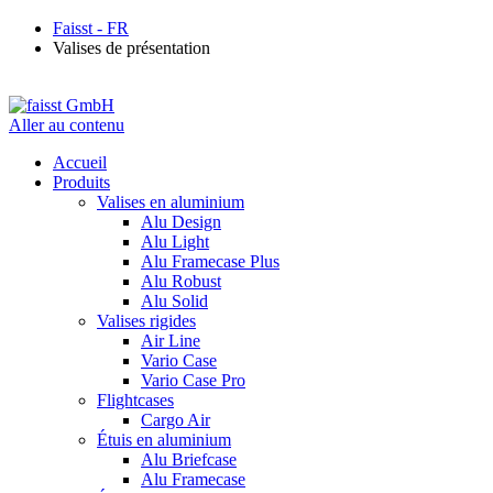
Faisst - FR
Valises de présentation
Aller au contenu
Accueil
Produits
Valises en aluminium
Alu Design
Alu Light
Alu Framecase Plus
Alu Robust
Alu Solid
Valises rigides
Air Line
Vario Case
Vario Case Pro
Flightcases
Cargo Air
Étuis en aluminium
Alu Briefcase
Alu Framecase