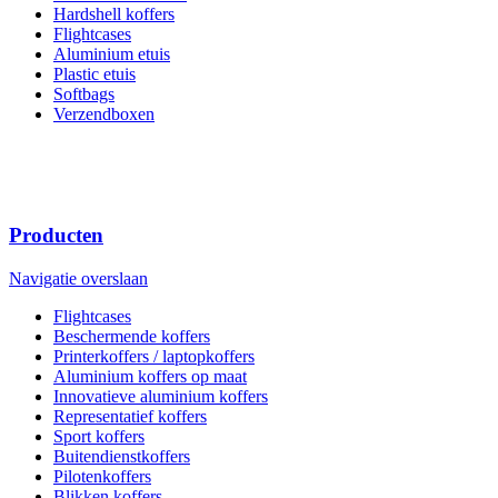
Hardshell koffers
Flightcases
Aluminium etuis
Plastic etuis
Softbags
Verzendboxen
Producten
Navigatie overslaan
Flightcases
Beschermende koffers
Printerkoffers / laptopkoffers
Aluminium koffers op maat
Innovatieve aluminium koffers
Representatief koffers
Sport koffers
Buitendienstkoffers
Pilotenkoffers
Blikken koffers