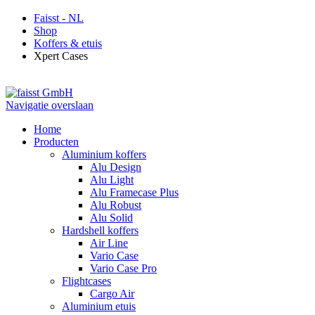
Faisst - NL
Shop
Koffers & etuis
Xpert Cases
Navigatie overslaan
Home
Producten
Aluminium koffers
Alu Design
Alu Light
Alu Framecase Plus
Alu Robust
Alu Solid
Hardshell koffers
Air Line
Vario Case
Vario Case Pro
Flightcases
Cargo Air
Aluminium etuis