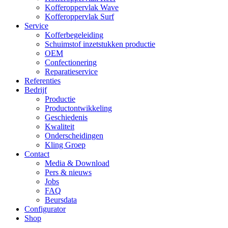
Kofferoppervlak Wave
Kofferoppervlak Surf
Service
Kofferbegeleiding
Schuimstof inzetstukken productie
OEM
Confectionering
Reparatieservice
Referenties
Bedrijf
Productie
Productontwikkeling
Geschiedenis
Kwaliteit
Onderscheidingen
Kling Groep
Contact
Media & Download
Pers & nieuws
Jobs
FAQ
Beursdata
Configurator
Shop