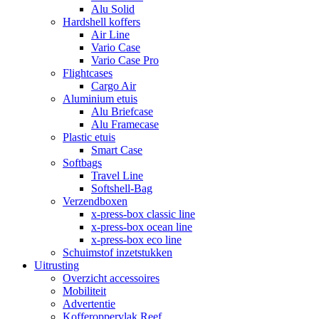
Alu Solid
Hardshell koffers
Air Line
Vario Case
Vario Case Pro
Flightcases
Cargo Air
Aluminium etuis
Alu Briefcase
Alu Framecase
Plastic etuis
Smart Case
Softbags
Travel Line
Softshell-Bag
Verzendboxen
x-press-box classic line
x-press-box ocean line
x-press-box eco line
Schuimstof inzetstukken
Uitrusting
Overzicht accessoires
Mobiliteit
Advertentie
Kofferoppervlak Reef