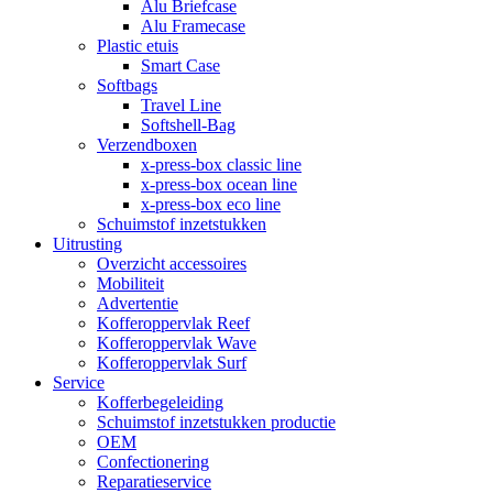
Alu Briefcase
Alu Framecase
Plastic etuis
Smart Case
Softbags
Travel Line
Softshell-Bag
Verzendboxen
x-press-box classic line
x-press-box ocean line
x-press-box eco line
Schuimstof inzetstukken
Uitrusting
Overzicht accessoires
Mobiliteit
Advertentie
Kofferoppervlak Reef
Kofferoppervlak Wave
Kofferoppervlak Surf
Service
Kofferbegeleiding
Schuimstof inzetstukken productie
OEM
Confectionering
Reparatieservice