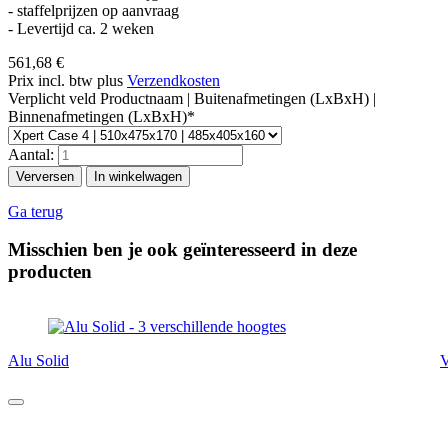
- staffelprijzen op aanvraag
- Levertijd ca. 2 weken
561,68
€
Prix incl. btw plus
Verzendkosten
Verplicht veld
Productnaam | Buitenafmetingen (LxBxH) |
Binnenafmetingen (LxBxH)
*
Aantal:
Ga terug
Misschien ben je ook geïnteresseerd in deze
producten
Alu Solid
V