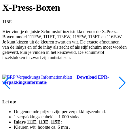
X-Press-Boxen
115E
Hier vind je de juiste Schuimstof inzetstukken voor de X-Press-
Boxen model 111FW, 111FT, 113FW, 115FW, 115FT en 116F-W.
Je kunt kiezen uit de kleuren zwart en wit. De exacte afmetingen
van de inlays en of de inlay als zacht of als stijf schuim moet worden
geleverd, kun je vinden in het keuzeveld. De schuimstof
inzetstukken in zwart zijn antistatisch.
Download EPR-
verpakkingsinformatie
Let op:
De genoemde prijzen zijn per verpakkingseenheid.
1 verpakkingseenheid = 1.000 stuks .
Inlays 111E, 113E, 115E:
Kleuren wit, hoogte ca. 6 mm .