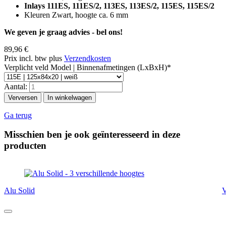
Inlays 111ES, 111ES/2, 113ES, 113ES/2, 115ES, 115ES/2
Kleuren Zwart, hoogte ca. 6 mm
We geven je graag advies - bel ons!
89,96
€
Prix incl. btw plus
Verzendkosten
Verplicht veld
Model | Binnenafmetingen (LxBxH)
*
Aantal:
Ga terug
Misschien ben je ook geïnteresseerd in deze
producten
Alu Solid
V