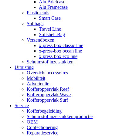
Alu Briefcase
Alu Framecase
Plastic etuis
Smart Case
Softbags
Travel Line
Softshell-Bag
Verzendboxen
x-press-box classic line
x-press-box ocean line
x-press-box eco line
Schuimstof inzetstukken
Uitrusting
Overzicht accessoires
Mobiliteit
Advertentie
Kofferoppervlak Reef
Kofferoppervlak Wave
Kofferoppervlak Surf
Service
Kofferbegeleiding
Schuimstof inzetstukken productie
OEM
Confectionering
Reparatieservice