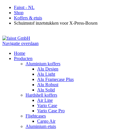
Faisst - NL
Shop
Koffers & etuis
Schuimstof inzetstukken voor X-Press-Boxen
Navigatie overslaan
Home
Producten
Aluminium koffers
Alu Design
Alu Light
Alu Framecase Plus
Alu Robust
Alu Solid
Hardshell koffers
Air Line
Vario Case
Vario Case Pro
Flightcases
Cargo Air
Aluminium etuis