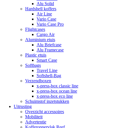
Alu Solid
Hardshell koffers
Air Line
Vario Case
Vario Case Pro
Flightcases
Cargo Air
Aluminium etuis
Alu Briefcase
Alu Framecase
Plastic etuis
Smart Case
Softbags
Travel Line
Softshell-Bag
Verzendboxen
x-press-box classic line
x-press-box ocean line
x-press-box eco line
Schuimstof inzetstukken
Uitrusting
Overzicht accessoires
Mobiliteit
Advertentie
Kofferoppervlak Reef