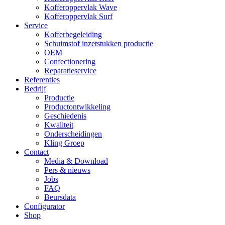
Kofferoppervlak Wave
Kofferoppervlak Surf
Service
Kofferbegeleiding
Schuimstof inzetstukken productie
OEM
Confectionering
Reparatieservice
Referenties
Bedrijf
Productie
Productontwikkeling
Geschiedenis
Kwaliteit
Onderscheidingen
Kling Groep
Contact
Media & Download
Pers & nieuws
Jobs
FAQ
Beursdata
Configurator
Shop