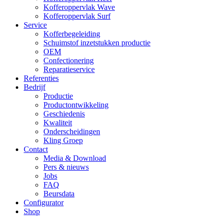
Kofferoppervlak Wave
Kofferoppervlak Surf
Service
Kofferbegeleiding
Schuimstof inzetstukken productie
OEM
Confectionering
Reparatieservice
Referenties
Bedrijf
Productie
Productontwikkeling
Geschiedenis
Kwaliteit
Onderscheidingen
Kling Groep
Contact
Media & Download
Pers & nieuws
Jobs
FAQ
Beursdata
Configurator
Shop