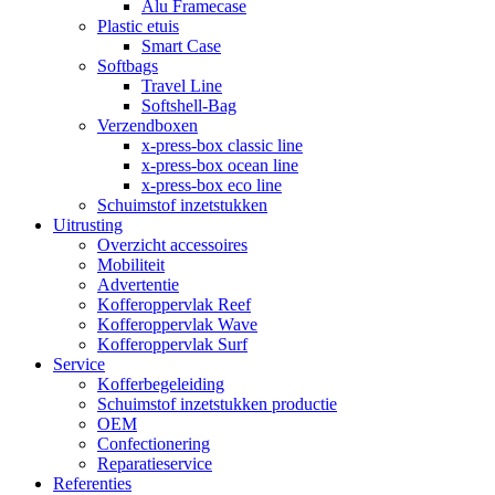
Alu Framecase
Plastic etuis
Smart Case
Softbags
Travel Line
Softshell-Bag
Verzendboxen
x-press-box classic line
x-press-box ocean line
x-press-box eco line
Schuimstof inzetstukken
Uitrusting
Overzicht accessoires
Mobiliteit
Advertentie
Kofferoppervlak Reef
Kofferoppervlak Wave
Kofferoppervlak Surf
Service
Kofferbegeleiding
Schuimstof inzetstukken productie
OEM
Confectionering
Reparatieservice
Referenties