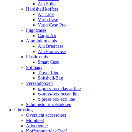
Alu Solid
Hardshell koffers
Air Line
Vario Case
Vario Case Pro
Flightcases
Cargo Air
Aluminium etuis
Alu Briefcase
Alu Framecase
Plastic etuis
Smart Case
Softbags
Travel Line
Softshell-Bag
Verzendboxen
x-press-box classic line
x-press-box ocean line
x-press-box eco line
Schuimstof inzetstukken
Uitrusting
Overzicht accessoires
Mobiliteit
Advertentie
Kofferoppervlak Reef