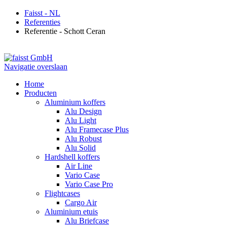
Faisst - NL
Referenties
Referentie - Schott Ceran
Navigatie overslaan
Home
Producten
Aluminium koffers
Alu Design
Alu Light
Alu Framecase Plus
Alu Robust
Alu Solid
Hardshell koffers
Air Line
Vario Case
Vario Case Pro
Flightcases
Cargo Air
Aluminium etuis
Alu Briefcase