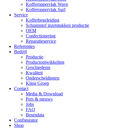
Kofferoppervlak Wave
Kofferoppervlak Surf
Service
Kofferbegeleiding
Schuimstof inzetstukken productie
OEM
Confectionering
Reparatieservice
Referenties
Bedrijf
Productie
Productontwikkeling
Geschiedenis
Kwaliteit
Onderscheidingen
Kling Groep
Contact
Media & Download
Pers & nieuws
Jobs
FAQ
Beursdata
Configurator
Shop