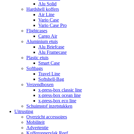
Alu Solid
Hardshell koffers
Air Line
Vario Case
Vario Case Pro
Flightcases
Cargo Air
Aluminium etuis
Alu Briefcase
Alu Framecase
Plastic etuis
Smart Case
Softbags
Travel Line
Softshell-Bag
Verzendboxen
x-press-box classic line
x-press-box ocean line
x-press-box eco line
Schuimstof inzetstukken
Uitrusting
Overzicht accessoires
Mobiliteit
Advertentie
Kofferoppervlak Reef