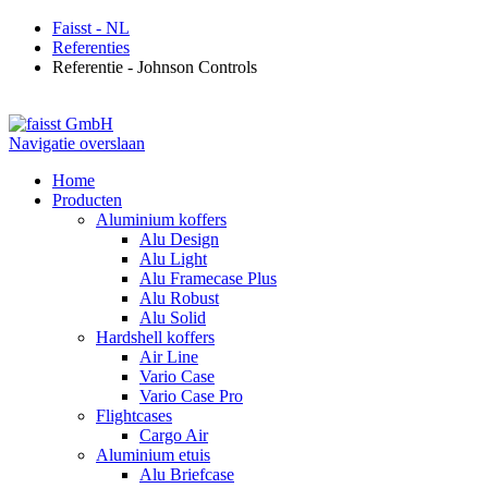
Faisst - NL
Referenties
Referentie - Johnson Controls
Navigatie overslaan
Home
Producten
Aluminium koffers
Alu Design
Alu Light
Alu Framecase Plus
Alu Robust
Alu Solid
Hardshell koffers
Air Line
Vario Case
Vario Case Pro
Flightcases
Cargo Air
Aluminium etuis
Alu Briefcase