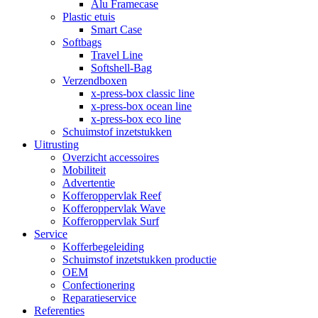
Alu Framecase
Plastic etuis
Smart Case
Softbags
Travel Line
Softshell-Bag
Verzendboxen
x-press-box classic line
x-press-box ocean line
x-press-box eco line
Schuimstof inzetstukken
Uitrusting
Overzicht accessoires
Mobiliteit
Advertentie
Kofferoppervlak Reef
Kofferoppervlak Wave
Kofferoppervlak Surf
Service
Kofferbegeleiding
Schuimstof inzetstukken productie
OEM
Confectionering
Reparatieservice
Referenties