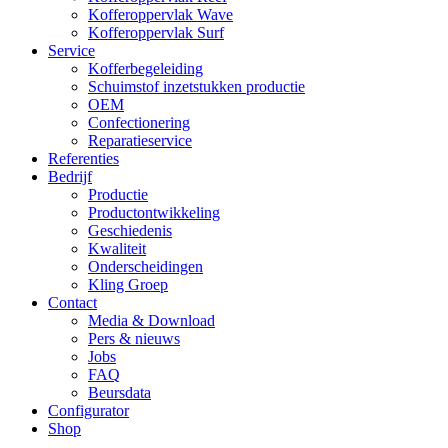
Kofferoppervlak Wave
Kofferoppervlak Surf
Service
Kofferbegeleiding
Schuimstof inzetstukken productie
OEM
Confectionering
Reparatieservice
Referenties
Bedrijf
Productie
Productontwikkeling
Geschiedenis
Kwaliteit
Onderscheidingen
Kling Groep
Contact
Media & Download
Pers & nieuws
Jobs
FAQ
Beursdata
Configurator
Shop