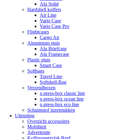
Alu Solid
Hardshell koffers
Air Line
Vario Case
Vario Case Pro
Flightcases
Cargo Air
Aluminium etuis
Alu Briefcase
Alu Framecase
Plastic etuis
Smart Case
Softbags
Travel Line
Softshell-Bag
Verzendboxen
x-press-box classic line
x-press-box ocean line
x-press-box eco line
Schuimstof inzetstukken
Uitrusting
Overzicht accessoires
Mobiliteit
Advertentie
Kofferoppervlak Reef