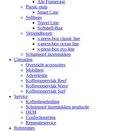
Alu Framecase
Plastic etuis
Smart Case
Softbags
Travel Line
Softshell-Bag
Verzendboxen
x-press-box classic line
x-press-box ocean line
x-press-box eco line
Schuimstof inzetstukken
Uitrusting
Overzicht accessoires
Mobiliteit
Advertentie
Kofferoppervlak Reef
Kofferoppervlak Wave
Kofferoppervlak Surf
Service
Kofferbegeleiding
Schuimstof inzetstukken productie
OEM
Confectionering
Reparatieservice
Referenties