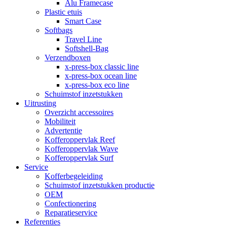
Alu Framecase
Plastic etuis
Smart Case
Softbags
Travel Line
Softshell-Bag
Verzendboxen
x-press-box classic line
x-press-box ocean line
x-press-box eco line
Schuimstof inzetstukken
Uitrusting
Overzicht accessoires
Mobiliteit
Advertentie
Kofferoppervlak Reef
Kofferoppervlak Wave
Kofferoppervlak Surf
Service
Kofferbegeleiding
Schuimstof inzetstukken productie
OEM
Confectionering
Reparatieservice
Referenties