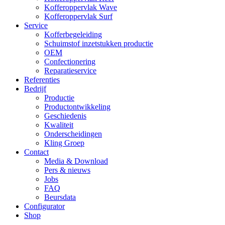
Kofferoppervlak Wave
Kofferoppervlak Surf
Service
Kofferbegeleiding
Schuimstof inzetstukken productie
OEM
Confectionering
Reparatieservice
Referenties
Bedrijf
Productie
Productontwikkeling
Geschiedenis
Kwaliteit
Onderscheidingen
Kling Groep
Contact
Media & Download
Pers & nieuws
Jobs
FAQ
Beursdata
Configurator
Shop