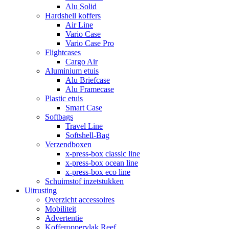
Alu Solid
Hardshell koffers
Air Line
Vario Case
Vario Case Pro
Flightcases
Cargo Air
Aluminium etuis
Alu Briefcase
Alu Framecase
Plastic etuis
Smart Case
Softbags
Travel Line
Softshell-Bag
Verzendboxen
x-press-box classic line
x-press-box ocean line
x-press-box eco line
Schuimstof inzetstukken
Uitrusting
Overzicht accessoires
Mobiliteit
Advertentie
Kofferoppervlak Reef