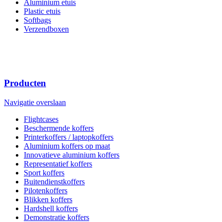
Aluminium etuis
Plastic etuis
Softbags
Verzendboxen
Producten
Navigatie overslaan
Flightcases
Beschermende koffers
Printerkoffers / laptopkoffers
Aluminium koffers op maat
Innovatieve aluminium koffers
Representatief koffers
Sport koffers
Buitendienstkoffers
Pilotenkoffers
Blikken koffers
Hardshell koffers
Demonstratie koffers