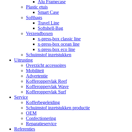
Alu Framecase
Plastic etuis
Smart Case
Softbags
Travel Line
Softshell-Bag
Verzendboxen
x-press-box classic line
x-press-box ocean line
x-press-box eco line
Schuimstof inzetstukken
Uitrusting
Overzicht accessoires
Mobiliteit
Advertentie
Kofferoppervlak Reef
Kofferoppervlak Wave
Kofferoppervlak Surf
Service
Kofferbegeleiding
Schuimstof inzetstukken productie
OEM
Confectionering
Reparatieservice
Referenties