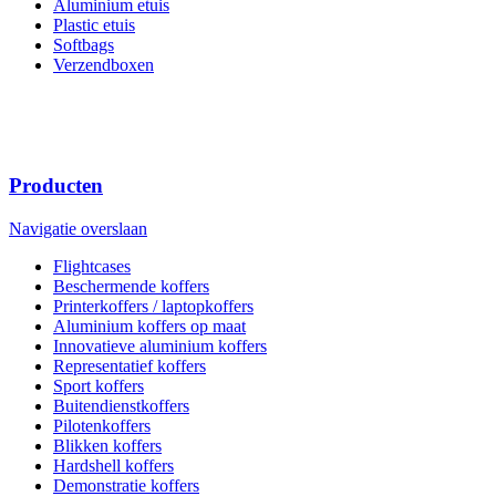
Aluminium etuis
Plastic etuis
Softbags
Verzendboxen
Producten
Navigatie overslaan
Flightcases
Beschermende koffers
Printerkoffers / laptopkoffers
Aluminium koffers op maat
Innovatieve aluminium koffers
Representatief koffers
Sport koffers
Buitendienstkoffers
Pilotenkoffers
Blikken koffers
Hardshell koffers
Demonstratie koffers