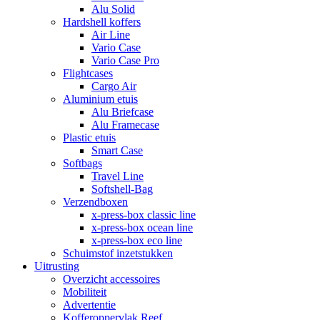
Alu Solid
Hardshell koffers
Air Line
Vario Case
Vario Case Pro
Flightcases
Cargo Air
Aluminium etuis
Alu Briefcase
Alu Framecase
Plastic etuis
Smart Case
Softbags
Travel Line
Softshell-Bag
Verzendboxen
x-press-box classic line
x-press-box ocean line
x-press-box eco line
Schuimstof inzetstukken
Uitrusting
Overzicht accessoires
Mobiliteit
Advertentie
Kofferoppervlak Reef