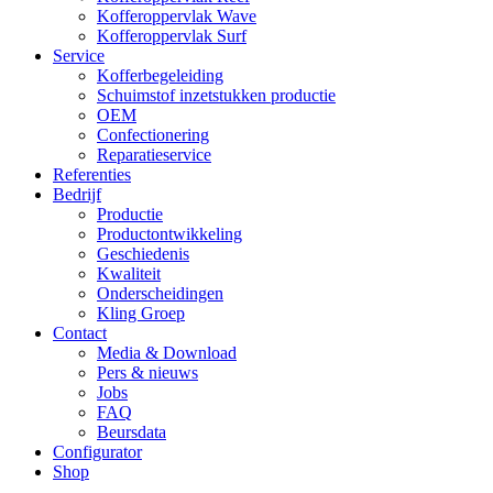
Kofferoppervlak Wave
Kofferoppervlak Surf
Service
Kofferbegeleiding
Schuimstof inzetstukken productie
OEM
Confectionering
Reparatieservice
Referenties
Bedrijf
Productie
Productontwikkeling
Geschiedenis
Kwaliteit
Onderscheidingen
Kling Groep
Contact
Media & Download
Pers & nieuws
Jobs
FAQ
Beursdata
Configurator
Shop