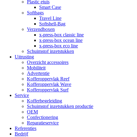
Plastic etuis
Smart Case
Softbags
Travel Line
Softshell-Bag
Verzendboxen
x-press-box classic line
x-press-box ocean line
x-press-box eco line
Schuimstof inzetstukken
Uitrusting
Overzicht accessoires
Mobiliteit
Advertentie
Kofferoppervlak Reef
Kofferoppervlak Wave
Kofferoppervlak Surf
Service
Kofferbegeleiding
Schuimstof inzetstukken productie
OEM
Confectionering
Reparatieservice
Referenties
Bedrijf