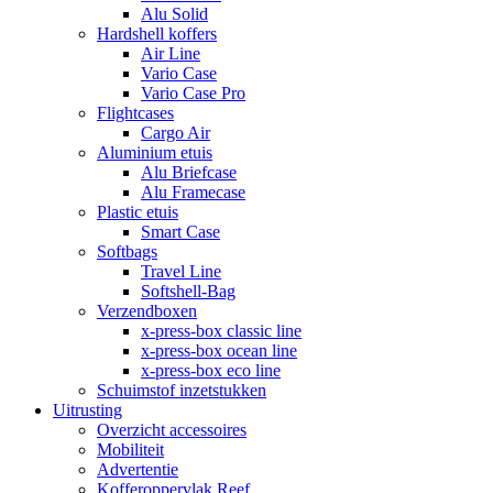
Alu Solid
Hardshell koffers
Air Line
Vario Case
Vario Case Pro
Flightcases
Cargo Air
Aluminium etuis
Alu Briefcase
Alu Framecase
Plastic etuis
Smart Case
Softbags
Travel Line
Softshell-Bag
Verzendboxen
x-press-box classic line
x-press-box ocean line
x-press-box eco line
Schuimstof inzetstukken
Uitrusting
Overzicht accessoires
Mobiliteit
Advertentie
Kofferoppervlak Reef