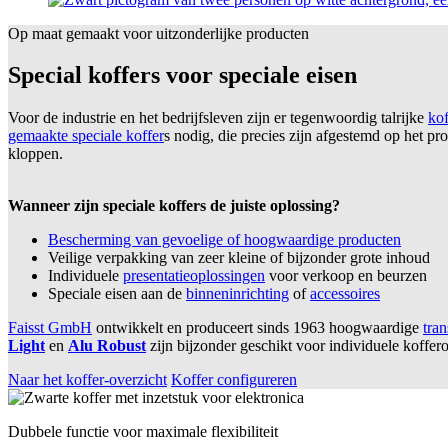
Op maat gemaakt voor uitzonderlijke producten
Special koffers voor speciale eisen
Voor de industrie en het bedrijfsleven zijn er tegenwoordig talrijke
kof
gemaakte speciale koffer
s nodig, die precies zijn afgestemd op het pr
kloppen.
Wanneer zijn speciale koffers de juiste oplossing?
Bescherming van gevoelige of hoogwaardige producten
Veilige verpakking van zeer kleine of bijzonder grote inhoud
Individuele
presentatieoplossingen
voor verkoop en beurzen
Speciale eisen aan de
binneninrichting
of
accessoires
Faisst GmbH
ontwikkelt en produceert sinds 1963 hoogwaardige
tran
Light
en
Alu Robust
zijn bijzonder geschikt voor individuele koffer
Naar het koffer-overzicht
Koffer configureren
Dubbele functie voor maximale flexibiliteit