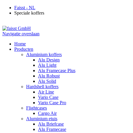
Faisst - NL
Speciale koffers
Navigatie overslaan
Home
Producten
Aluminium koffers
Alu Design
Alu Light
Alu Framecase Plus
Alu Robust
Alu Solid
Hardshell koffers
Air Line
Vario Case
Vario Case Pro
Flightcases
Cargo Air
Aluminium etuis
Alu Briefcase
Alu Framecase