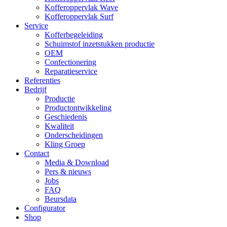
Kofferoppervlak Wave
Kofferoppervlak Surf
Service
Kofferbegeleiding
Schuimstof inzetstukken productie
OEM
Confectionering
Reparatieservice
Referenties
Bedrijf
Productie
Productontwikkeling
Geschiedenis
Kwaliteit
Onderscheidingen
Kling Groep
Contact
Media & Download
Pers & nieuws
Jobs
FAQ
Beursdata
Configurator
Shop