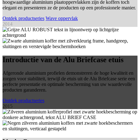
hoogwaardige aluminium plaatoppervlakken zijn de koffers toch
elegant en presenteren ze de producten op een professionele manier.
Ontdek productseries
Wave oppervlak
2014
Introductie van de Alu Briefcase etuis
Afgeronde aluminium profielen demonstreren de hoge kwaliteit en
zorgen voor stabiliteit, terwijl de etuis uit de Alu Briefcase serie een
perfecte presentatie en optimale bescherming van uw waardevolle
producten garanderen.
Ontdek productseries
2015