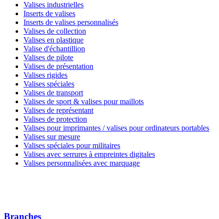
Valises industrielles
Inserts de valises
Inserts de valises personnalisés
Valises de collection
Valises en plastique
Valise d'échantillion
Valises de pilote
Valises de présentation
Valises rigides
Valises spéciales
Valises de transport
Valises de sport & valises pour maillots
Valises de représentant
Valises de protection
Valises pour imprimantes / valises pour ordinateurs portables
Valises sur mesure
Valises spéciales pour militaires
Valises avec serrures à empreintes digitales
Valises personnalisées avec marquage
Branches