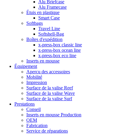
Alu Briefcase
Alu Framecase
Étuis en plastique
Smart Case
Softbags
Travel Line
Softshell-Bag
Boîtes d'expédition
x-press-box classic line
x-press-box ocean line
x-press-box eco line
Inserts en mousse
Équipement
Aperçu des accessoires
Mobilité
Impression
Surface de la valise Reef
Surface de la valise Wave
Surface de la valise Surf
Prestations
Conseil
Inserts en mousse Production
OEM
Fabrication
Service de réparations