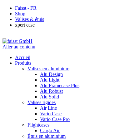
Faisst - FR
Shop
Valises & étuis
xpert case
Aller au contenu
Accueil
Produits
Valises en aluminium
Alu Design
Alu Light
Alu Framecase Plus
Alu Robust
Alu Solid
Valises rigides
Air Line
Vario Case
Vario Case Pro
Flightcases
Cargo Air
Étuis en aluminium