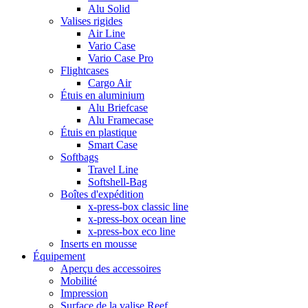
Alu Solid
Valises rigides
Air Line
Vario Case
Vario Case Pro
Flightcases
Cargo Air
Étuis en aluminium
Alu Briefcase
Alu Framecase
Étuis en plastique
Smart Case
Softbags
Travel Line
Softshell-Bag
Boîtes d'expédition
x-press-box classic line
x-press-box ocean line
x-press-box eco line
Inserts en mousse
Équipement
Aperçu des accessoires
Mobilité
Impression
Surface de la valise Reef