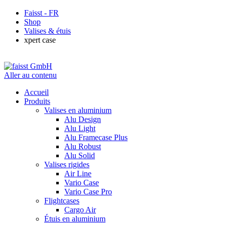
Faisst - FR
Shop
Valises & étuis
xpert case
Aller au contenu
Accueil
Produits
Valises en aluminium
Alu Design
Alu Light
Alu Framecase Plus
Alu Robust
Alu Solid
Valises rigides
Air Line
Vario Case
Vario Case Pro
Flightcases
Cargo Air
Étuis en aluminium