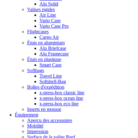
Alu Solid
Valises rigides
Air Line
Vario Case
Vario Case Pro
Flightcases
Cargo Air
Étuis en aluminium
Alu Briefcase
Alu Framecase
Étuis en plastique
Smart Case
Softbags
Travel Line
Softshell-Bag
Boîtes d'expédition
x-press-box classic line
x-press-box ocean line
x-press-box eco line
Inserts en mousse
Équipement
Aperçu des accessoires
Mobilité
Impression
Surface de la valise Reef