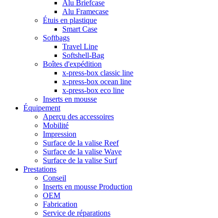
Alu Briefcase
Alu Framecase
Étuis en plastique
Smart Case
Softbags
Travel Line
Softshell-Bag
Boîtes d'expédition
x-press-box classic line
x-press-box ocean line
x-press-box eco line
Inserts en mousse
Équipement
Aperçu des accessoires
Mobilité
Impression
Surface de la valise Reef
Surface de la valise Wave
Surface de la valise Surf
Prestations
Conseil
Inserts en mousse Production
OEM
Fabrication
Service de réparations