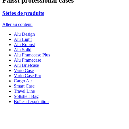
Faisst professional cases
Séries de produits
Aller au contenu
Alu Design
Alu Light
Alu Robust
Alu Solid
Alu Framecase Plus
Alu Framecase
Alu Briefcase
Vario Case
Vario Case Pro
Cargo Air
Smart Case
Travel Line
Softshell-Bag
Boîtes d'expédition