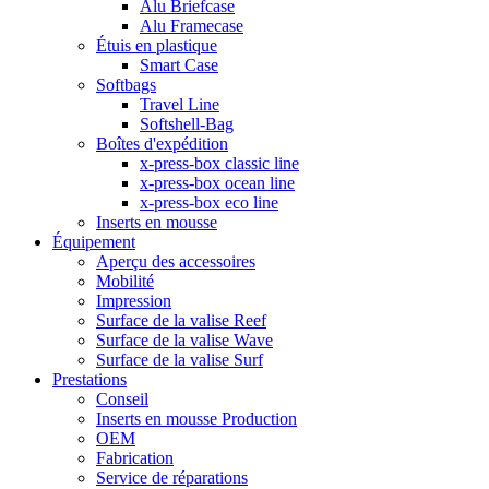
Alu Briefcase
Alu Framecase
Étuis en plastique
Smart Case
Softbags
Travel Line
Softshell-Bag
Boîtes d'expédition
x-press-box classic line
x-press-box ocean line
x-press-box eco line
Inserts en mousse
Équipement
Aperçu des accessoires
Mobilité
Impression
Surface de la valise Reef
Surface de la valise Wave
Surface de la valise Surf
Prestations
Conseil
Inserts en mousse Production
OEM
Fabrication
Service de réparations