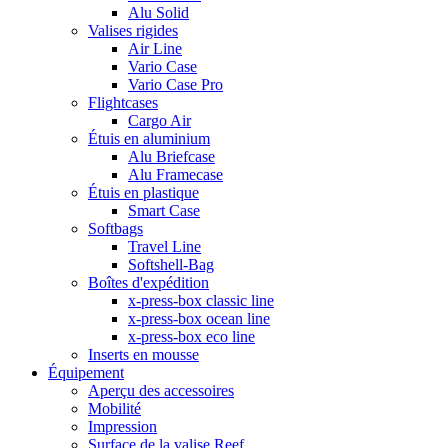
Alu Solid
Valises rigides
Air Line
Vario Case
Vario Case Pro
Flightcases
Cargo Air
Étuis en aluminium
Alu Briefcase
Alu Framecase
Étuis en plastique
Smart Case
Softbags
Travel Line
Softshell-Bag
Boîtes d'expédition
x-press-box classic line
x-press-box ocean line
x-press-box eco line
Inserts en mousse
Équipement
Aperçu des accessoires
Mobilité
Impression
Surface de la valise Reef