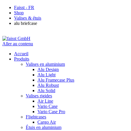
Faisst - FR
Shop
Valises & étuis
alu briefcase
Aller au contenu
Accueil
Produits
Valises en aluminium
Alu Design
Alu Light
Alu Framecase Plus
Alu Robust
Alu Solid
Valises rigides
Air Line
Vario Case
Vario Case Pro
Flightcases
Cargo Air
Étuis en aluminium