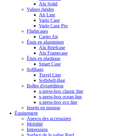
Alu Solid
Valises rigides
Air Line
Vario Case
Vario Case Pro
Flightcases
Cargo Air
Étuis en aluminium
Alu Briefcase
Alu Framecase
Étuis en plastique
Smart Case
Softbags
Travel Line
Softshell-Bag
Boîtes d'expédition
x-press-box classic line
x-press-box ocean line
x-press-box eco line
Inserts en mousse
Équipement
Aperçu des accessoires
Mobilité
Impression
Surface de la valise Reef