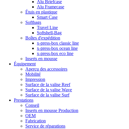
Alu Briefcase
Alu Framecase
Étuis en plastique
Smart Case
Softbags
Travel Line
Softshell-Bag
Boîtes d'expédition
x-press-box classic line
x-press-box ocean line
x-press-box eco line
Inserts en mousse
Équipement
Aperçu des accessoires
Mobilité
Impression
Surface de la valise Reef
Surface de la valise Wave
Surface de la valise Surf
Prestations
Conseil
Inserts en mousse Production
OEM
Fabrication
Service de réparations