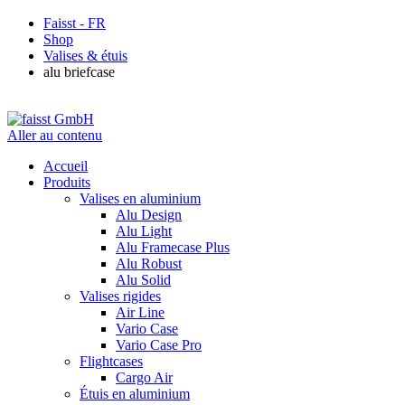
Faisst - FR
Shop
Valises & étuis
alu briefcase
Aller au contenu
Accueil
Produits
Valises en aluminium
Alu Design
Alu Light
Alu Framecase Plus
Alu Robust
Alu Solid
Valises rigides
Air Line
Vario Case
Vario Case Pro
Flightcases
Cargo Air
Étuis en aluminium