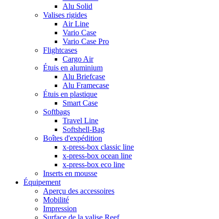
Alu Solid
Valises rigides
Air Line
Vario Case
Vario Case Pro
Flightcases
Cargo Air
Étuis en aluminium
Alu Briefcase
Alu Framecase
Étuis en plastique
Smart Case
Softbags
Travel Line
Softshell-Bag
Boîtes d'expédition
x-press-box classic line
x-press-box ocean line
x-press-box eco line
Inserts en mousse
Équipement
Aperçu des accessoires
Mobilité
Impression
Surface de la valise Reef