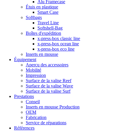
Alu Framecase
Étuis en plastique
Smart Case
Softbags
Travel Line
Softshell-Bag
Boîtes d'expédition
x-press-box classic line
x-press-box ocean line
x-press-box eco line
Inserts en mousse
Équipement
Aperçu des accessoires
Mobilité
Impression
Surface de la valise Reef
Surface de la valise Wave
Surface de la valise Surf
Prestations
Conseil
Inserts en mousse Production
OEM
Fabrication
Service de réparations
Références