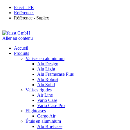
Faisst - FR
Références
Référence - Suplex
Aller au contenu
Accueil
Produits
Valises en aluminium
Alu Design
Alu Light
Alu Framecase Plus
Alu Robust
Alu Solid
Valises rigides
Air Line
Vario Case
Vario Case Pro
Flightcases
Cargo Air
Étuis en aluminium
Alu Briefcase