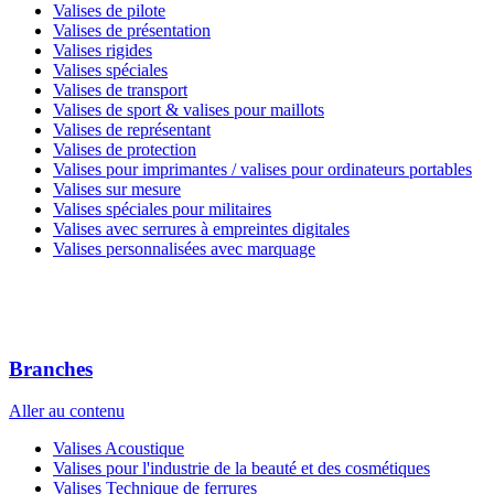
Valises de pilote
Valises de présentation
Valises rigides
Valises spéciales
Valises de transport
Valises de sport & valises pour maillots
Valises de représentant
Valises de protection
Valises pour imprimantes / valises pour ordinateurs portables
Valises sur mesure
Valises spéciales pour militaires
Valises avec serrures à empreintes digitales
Valises personnalisées avec marquage
Branches
Aller au contenu
Valises Acoustique
Valises pour l'industrie de la beauté et des cosmétiques
Valises Technique de ferrures