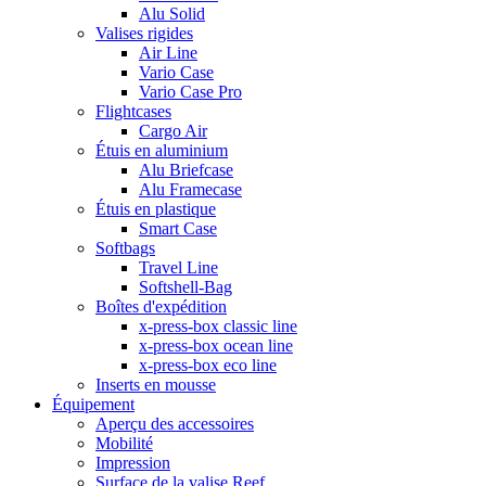
Alu Solid
Valises rigides
Air Line
Vario Case
Vario Case Pro
Flightcases
Cargo Air
Étuis en aluminium
Alu Briefcase
Alu Framecase
Étuis en plastique
Smart Case
Softbags
Travel Line
Softshell-Bag
Boîtes d'expédition
x-press-box classic line
x-press-box ocean line
x-press-box eco line
Inserts en mousse
Équipement
Aperçu des accessoires
Mobilité
Impression
Surface de la valise Reef