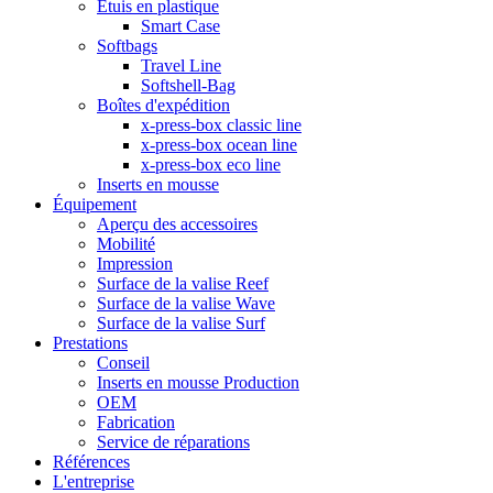
Étuis en plastique
Smart Case
Softbags
Travel Line
Softshell-Bag
Boîtes d'expédition
x-press-box classic line
x-press-box ocean line
x-press-box eco line
Inserts en mousse
Équipement
Aperçu des accessoires
Mobilité
Impression
Surface de la valise Reef
Surface de la valise Wave
Surface de la valise Surf
Prestations
Conseil
Inserts en mousse Production
OEM
Fabrication
Service de réparations
Références
L'entreprise