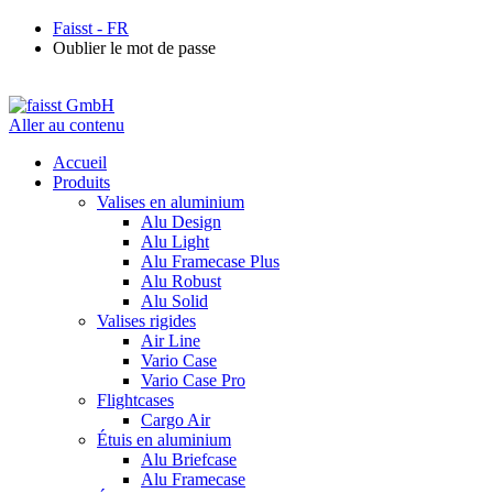
Faisst - FR
Oublier le mot de passe
Aller au contenu
Accueil
Produits
Valises en aluminium
Alu Design
Alu Light
Alu Framecase Plus
Alu Robust
Alu Solid
Valises rigides
Air Line
Vario Case
Vario Case Pro
Flightcases
Cargo Air
Étuis en aluminium
Alu Briefcase
Alu Framecase