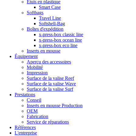
Étuis en plastique
Smart Case
Softbags
Travel Line
Softshell-Bag
Boîtes d'expédition
x-press-box classic line
x-press-box ocean line
x-press-box eco line
Inserts en mousse
Équipement
Aperçu des accessoires
Mobilité
Impression
Surface de la valise Reef
Surface de la valise Wave
Surface de la valise Surf
Prestations
Conseil
Inserts en mousse Production
OEM
Fabrication
Service de réparations
Références
L'entreprise