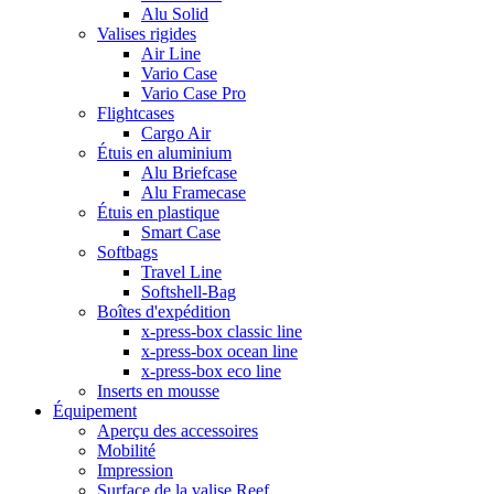
Alu Solid
Valises rigides
Air Line
Vario Case
Vario Case Pro
Flightcases
Cargo Air
Étuis en aluminium
Alu Briefcase
Alu Framecase
Étuis en plastique
Smart Case
Softbags
Travel Line
Softshell-Bag
Boîtes d'expédition
x-press-box classic line
x-press-box ocean line
x-press-box eco line
Inserts en mousse
Équipement
Aperçu des accessoires
Mobilité
Impression
Surface de la valise Reef