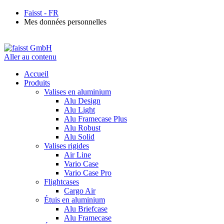
Faisst - FR
Mes données personnelles
Aller au contenu
Accueil
Produits
Valises en aluminium
Alu Design
Alu Light
Alu Framecase Plus
Alu Robust
Alu Solid
Valises rigides
Air Line
Vario Case
Vario Case Pro
Flightcases
Cargo Air
Étuis en aluminium
Alu Briefcase
Alu Framecase