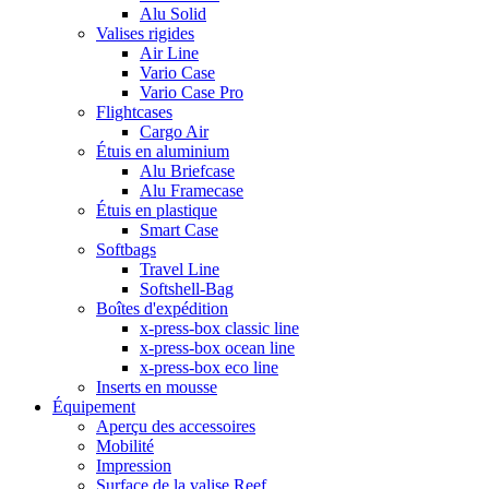
Alu Solid
Valises rigides
Air Line
Vario Case
Vario Case Pro
Flightcases
Cargo Air
Étuis en aluminium
Alu Briefcase
Alu Framecase
Étuis en plastique
Smart Case
Softbags
Travel Line
Softshell-Bag
Boîtes d'expédition
x-press-box classic line
x-press-box ocean line
x-press-box eco line
Inserts en mousse
Équipement
Aperçu des accessoires
Mobilité
Impression
Surface de la valise Reef