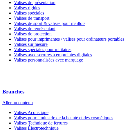
Valises de présentation
Valises rigides
Valises spéciales
Valises de transport
Valises de sport & valises pour maillots
Valises de représentant
Valises de protection
Valises pour imprimantes / valises pour ordinateurs portables
Valises sur mesure
Valises spéciales pour militaires
Valises avec serrures à empreintes digitales
Valises personnalisées avec marquage
Branches
Aller au contenu
Valises Acoustique
Valises pour l'industrie de la beauté et des cosmétiques
Valises Technique de ferrures
Valises Électrotechnique