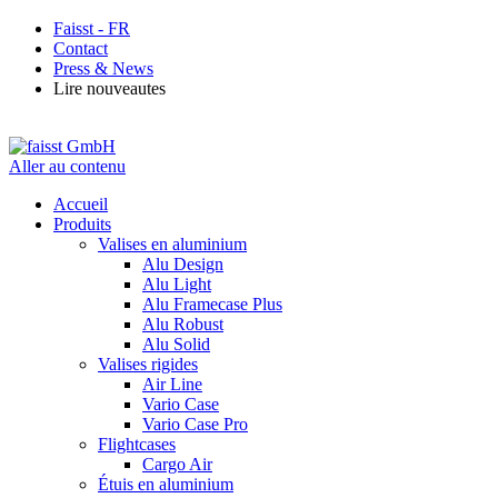
Faisst - FR
Contact
Press & News
Lire nouveautes
Aller au contenu
Accueil
Produits
Valises en aluminium
Alu Design
Alu Light
Alu Framecase Plus
Alu Robust
Alu Solid
Valises rigides
Air Line
Vario Case
Vario Case Pro
Flightcases
Cargo Air
Étuis en aluminium