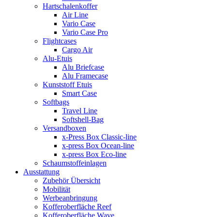
Hartschalenkoffer
Air Line
Vario Case
Vario Case Pro
Flightcases
Cargo Air
Alu-Etuis
Alu Briefcase
Alu Framecase
Kunststoff Etuis
Smart Case
Softbags
Travel Line
Softshell-Bag
Versandboxen
x-Press Box Classic-line
x-press Box Ocean-line
x-press Box Eco-line
Schaumstoffeinlagen
Ausstattung
Zubehör Übersicht
Mobilität
Werbeanbringung
Kofferoberfläche Reef
Kofferoberfläche Wave