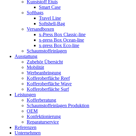
Kunststoff Etuis
Smart Case
Softbags
Travel Line
Softshell-Bag
Versandboxen
x-Press Box Classic-line
x-press Box Ocean-line
x-press Box Eco-line
Schaumstoffeinlagen
Ausstattung
Zubehör Übersicht
Mobilität
Werbeanbringung
Kofferoberfläche Reef
Kofferoberfläche Wave
Kofferoberfläche Surf
Leistungen
Kofferberatung
Schaumstoffeinlagen Produktion
OEM
Konfektionierung
Reparaturservice
Referenzen
Unternehmen