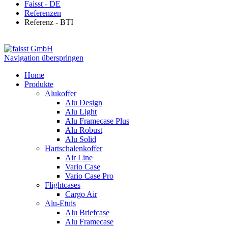
Faisst - DE
Referenzen
Referenz - BTI
Navigation überspringen
Home
Produkte
Alukoffer
Alu Design
Alu Light
Alu Framecase Plus
Alu Robust
Alu Solid
Hartschalenkoffer
Air Line
Vario Case
Vario Case Pro
Flightcases
Cargo Air
Alu-Etuis
Alu Briefcase
Alu Framecase