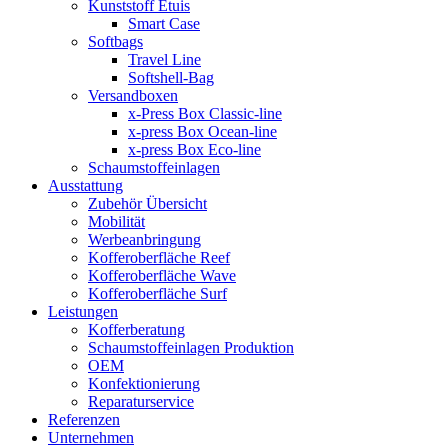
Kunststoff Etuis
Smart Case
Softbags
Travel Line
Softshell-Bag
Versandboxen
x-Press Box Classic-line
x-press Box Ocean-line
x-press Box Eco-line
Schaumstoffeinlagen
Ausstattung
Zubehör Übersicht
Mobilität
Werbeanbringung
Kofferoberfläche Reef
Kofferoberfläche Wave
Kofferoberfläche Surf
Leistungen
Kofferberatung
Schaumstoffeinlagen Produktion
OEM
Konfektionierung
Reparaturservice
Referenzen
Unternehmen