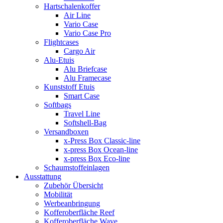
Hartschalenkoffer
Air Line
Vario Case
Vario Case Pro
Flightcases
Cargo Air
Alu-Etuis
Alu Briefcase
Alu Framecase
Kunststoff Etuis
Smart Case
Softbags
Travel Line
Softshell-Bag
Versandboxen
x-Press Box Classic-line
x-press Box Ocean-line
x-press Box Eco-line
Schaumstoffeinlagen
Ausstattung
Zubehör Übersicht
Mobilität
Werbeanbringung
Kofferoberfläche Reef
Kofferoberfläche Wave