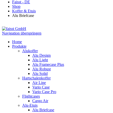
Faisst - DE
Shop
Koffer & Etuis
Alu Briefcase
Navigation überspringen
Home
Produkte
Alukoffer
Alu Design
Alu Light
Alu Framecase Plus
Alu Robust
Alu Solid
Hartschalenkoffer
Air Line
Vario Case
Vario Case Pro
Flightcases
Cargo Air
Alu-Etuis
Alu Briefcase