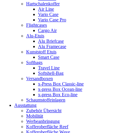
Hartschalenkoffer
Air Line
Vario Case
Vario Case Pro
Flightcases
Cargo Air
Alu-Etuis
Alu Briefcase
Alu Framecase
Kunststoff Etuis
Smart Case
Softbags
Travel Line
Softshell-Bag
Versandboxen
x-Press Box Classic-line
x-press Box Ocean-line
x-press Box Eco-line
Schaumstoffeinlagen
Ausstattung
Zubehör Übersicht
Mobilität
Werbeanbringung
Kofferoberfläche Reef
Kofferoberfläche Wave