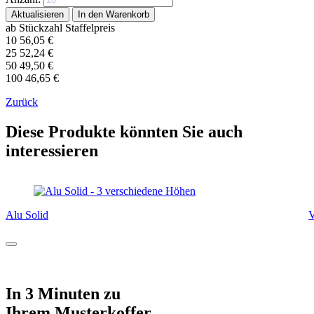
ab Stückzahl
Staffelpreis
10
56,05
€
25
52,24
€
50
49,50
€
100
46,65
€
Zurück
Diese Produkte könnten Sie auch
interessieren
Alu Solid
V
In 3 Minuten zu
Ihrem Musterkoffer