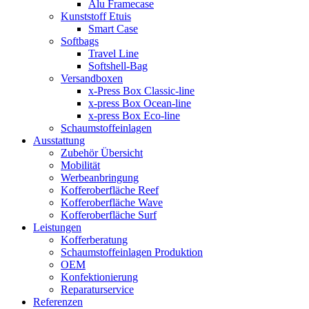
Alu Framecase
Kunststoff Etuis
Smart Case
Softbags
Travel Line
Softshell-Bag
Versandboxen
x-Press Box Classic-line
x-press Box Ocean-line
x-press Box Eco-line
Schaumstoffeinlagen
Ausstattung
Zubehör Übersicht
Mobilität
Werbeanbringung
Kofferoberfläche Reef
Kofferoberfläche Wave
Kofferoberfläche Surf
Leistungen
Kofferberatung
Schaumstoffeinlagen Produktion
OEM
Konfektionierung
Reparaturservice
Referenzen