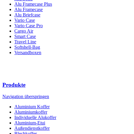
Alu Framecase Plus
Alu Framecase
Alu Briefcase
Vario Case
Vario Case Pro
Cargo Air
Smart Case
Travel Line
Softshell-Bag
Versandboxen
Produkte
Navigation überspringen
Aluminium Koffer
Aluminiumkoffer
Individuelle Alukoffer
Aluminium-Etui
Außendienstkoffer
Blechkoffer