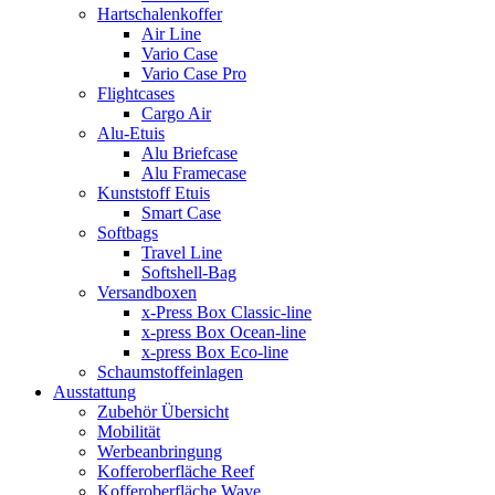
Hartschalenkoffer
Air Line
Vario Case
Vario Case Pro
Flightcases
Cargo Air
Alu-Etuis
Alu Briefcase
Alu Framecase
Kunststoff Etuis
Smart Case
Softbags
Travel Line
Softshell-Bag
Versandboxen
x-Press Box Classic-line
x-press Box Ocean-line
x-press Box Eco-line
Schaumstoffeinlagen
Ausstattung
Zubehör Übersicht
Mobilität
Werbeanbringung
Kofferoberfläche Reef
Kofferoberfläche Wave