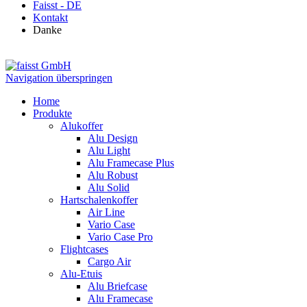
Faisst - DE
Kontakt
Danke
Navigation überspringen
Home
Produkte
Alukoffer
Alu Design
Alu Light
Alu Framecase Plus
Alu Robust
Alu Solid
Hartschalenkoffer
Air Line
Vario Case
Vario Case Pro
Flightcases
Cargo Air
Alu-Etuis
Alu Briefcase
Alu Framecase