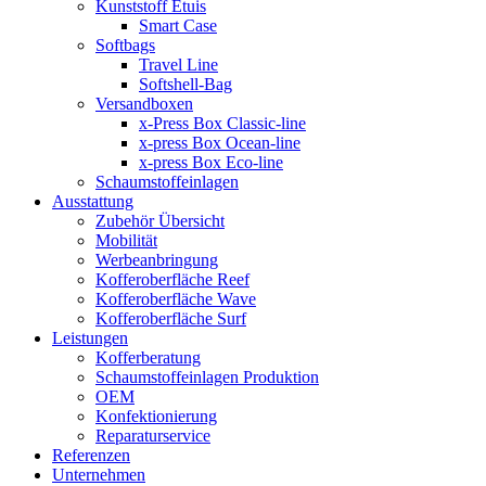
Kunststoff Etuis
Smart Case
Softbags
Travel Line
Softshell-Bag
Versandboxen
x-Press Box Classic-line
x-press Box Ocean-line
x-press Box Eco-line
Schaumstoffeinlagen
Ausstattung
Zubehör Übersicht
Mobilität
Werbeanbringung
Kofferoberfläche Reef
Kofferoberfläche Wave
Kofferoberfläche Surf
Leistungen
Kofferberatung
Schaumstoffeinlagen Produktion
OEM
Konfektionierung
Reparaturservice
Referenzen
Unternehmen